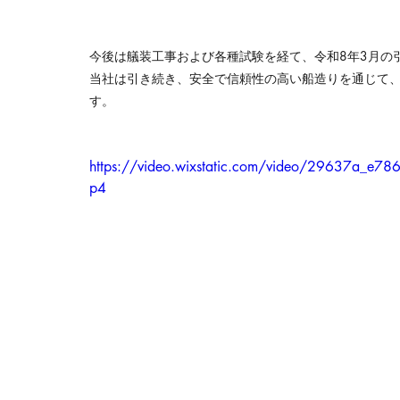
今後は艤装工事および各種試験を経て、令和8年3月の
当社は引き続き、安全で信頼性の高い船造りを通じて
す。
https://video.wixstatic.com/video/29637a_e
p4