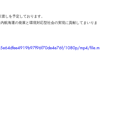
引渡しを予定しております。
、内航海運の発展と環境対応型社会の実現に貢献してまいりま
7865e64dfee4919b97f96f70de4e76f/1080p/mp4/file.m