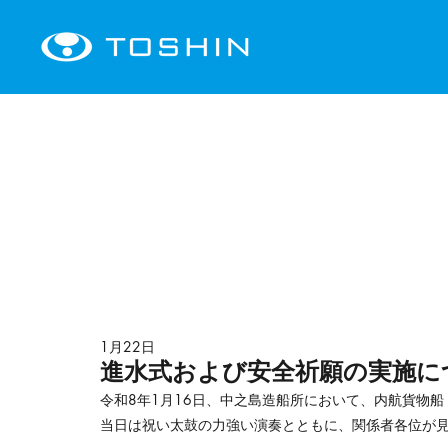
1月22日
進水式および安全祈願の実施に
令和8年1月16日、中之島造船所において、内航貨物船
当日は祝い太鼓の力強い演奏とともに、関係者各位が