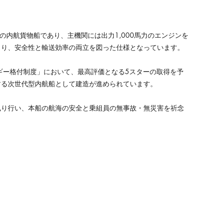
ンの内航貨物船であり、主機関には出力1,000馬力のエンジンを
より、安全性と輸送効率の両立を図った仕様となっています。
ギー格付制度」において、最高評価となる5スターの取得を予
する次世代型内航船として建造が進められています。
執り行い、本船の航海の安全と乗組員の無事故・無災害を祈念