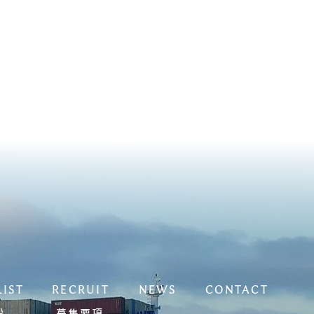
LIST
RECRUIT
NEWS
CONTACT
募集要項
船