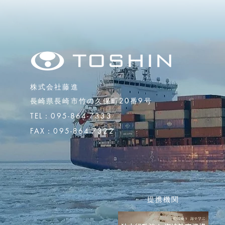
​株式会社藤進
長崎県長崎市竹の久保町20番9号
TEL：095-864-7333
FAX：095-864-7322
提携機関