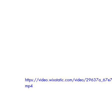
https://video.wixstatic.com/video/29637a_6
mp4