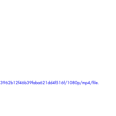
7e73962b12f46b39faba621dd4f516f/1080p/mp4/file.